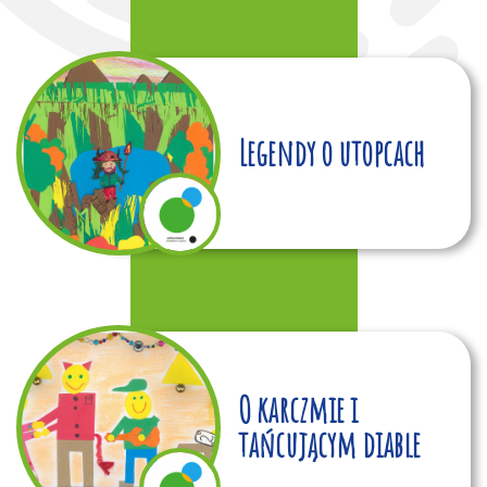
Legendy o utopcach
O karczmie i
tańcującym diable