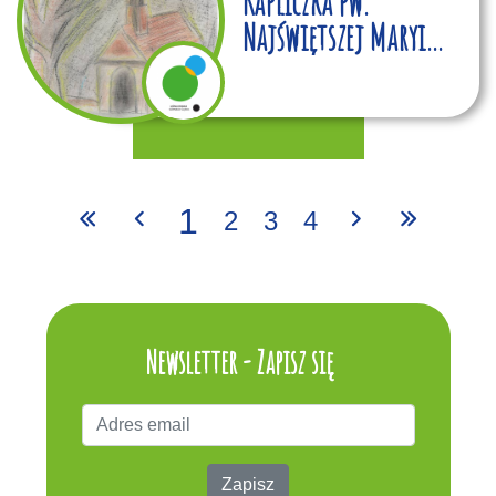
Kapliczka pw.
Najświętszej Maryi
Panny w Jawornicy
1
2
3
4
Newsletter - Zapisz się
Zapisz