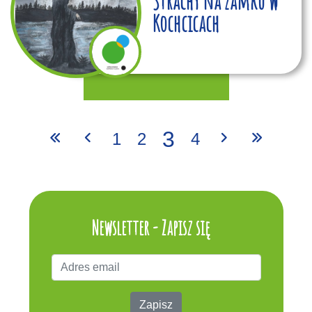
Strachy na zamku w
Kochcicach
3
1
2
4
Newsletter - Zapisz się
Zapisz