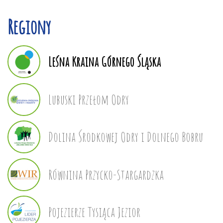
Regiony
Leśna Kraina Górnego Śląska
Lubuski Przełom Odry
Dolina Środkowej Odry i Dolnego Bobru
Równina Przycko-Stargardzka
Pojezierze Tysiąca Jezior