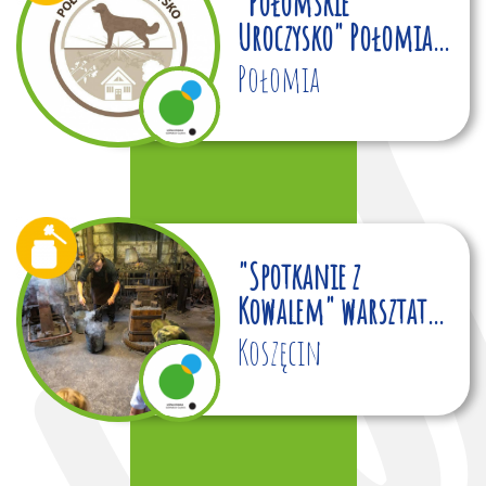
"Połomskie
Uroczysko" Połomia
Gmina Tworóg
Połomia
"Spotkanie z
Kowalem" warsztaty i
pokazy kowalstwa
Koszęcin
artystycznego