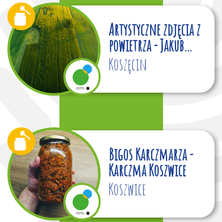
Artystyczne zdjęcia z
powietrza - Jakub
Witkowski
Koszęcin
Bigos Karczmarza -
Karczma Koszwice
Koszwice