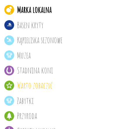
Marka lokalna
Basen kryty
Kąpieliska sezonowe
Muzea
Stadnina koni
Warto zobaczyć
Zabytki
Przyroda