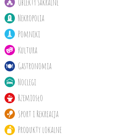
Obiekty sakralne
Nekropolia
Pomniki
Kultura
Gastronomia
Noclegi
Rzemiosło
Sport i Rekreacja
Produkty lokalne