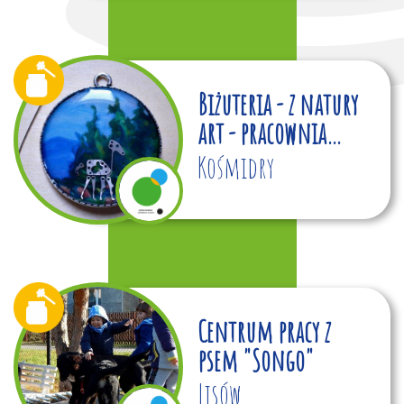
Biżuteria - z natury
art - pracownia
artystyczna
Kośmidry
Centrum pracy z
psem "Songo"
Lisów