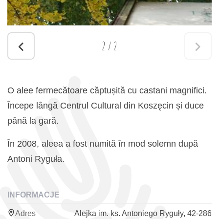
2
/
2
O alee fermecătoare căptușită cu castani magnifici.
Începe lângă Centrul Cultural din Koszęcin și duce
până la gară.
În 2008, aleea a fost numită în mod solemn după
Antoni Ryguła.
INFORMACJE
Adres
Alejka im. ks. Antoniego Ryguły, 42-286