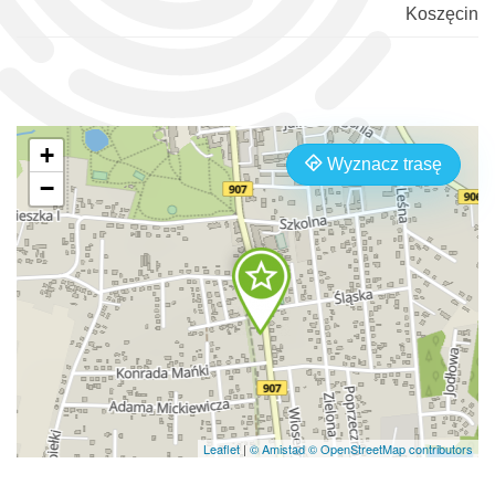
Koszęcin
+
Wyznacz trasę
−
Leaflet
|
© Amistad
© OpenStreetMap contributors