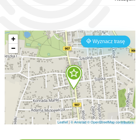
+
Wyznacz trasę
−
Leaflet
|
© Amistad
© OpenStreetMap contributors