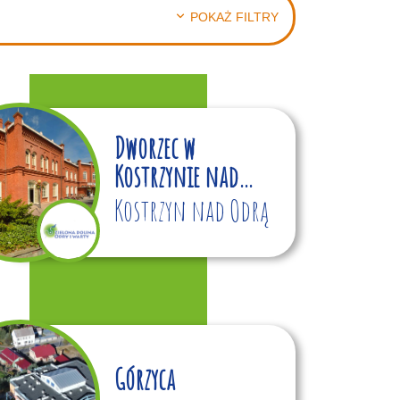
POKAŻ FILTRY
Dworzec w
Kostrzynie nad
Odrą
Kostrzyn nad Odrą
Górzyca