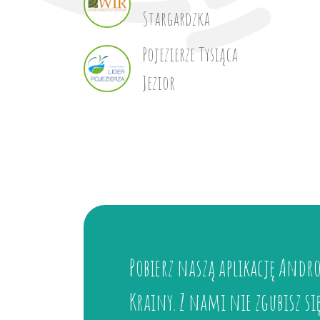
Stargardzka
Pojezierze Tysiąca
Jezior
Pobierz naszą aplikację Andro
Krainy. Z nami nie zgubisz si