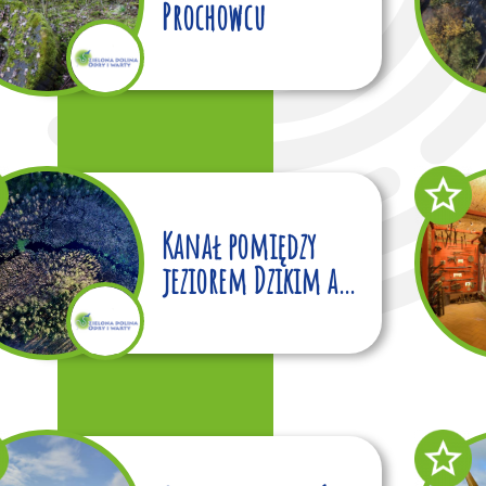
Prochowcu
Kanał pomiędzy
jeziorem Dzikim a
źródłami Witny