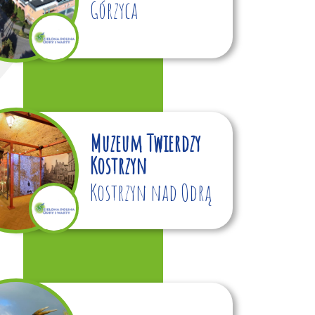
Górzyca
Muzeum Twierdzy
Kostrzyn
Kostrzyn nad Odrą