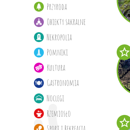
Przyroda
Obiekty sakralne
Nekropolia
Pomniki
Kultura
Gastronomia
Noclegi
Rzemiosło
Sport i Rekreacja