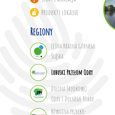
Produkty lokalne
Regiony
Leśna Kraina Górnego
Śląska
Lubuski Przełom Odry
Dolina Środkowej
Odry i Dolnego Bobru
Równina Przycko-