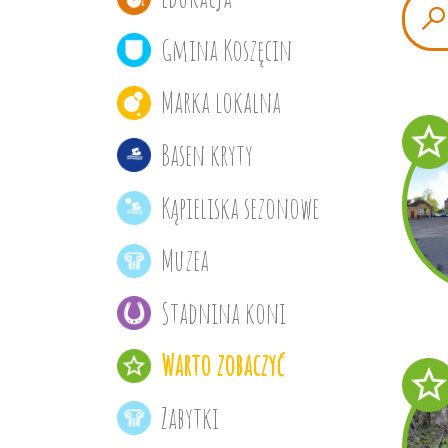
Gmina Koszęcin
Marka lokalna
Basen kryty
Kąpieliska sezonowe
Muzea
Stadnina koni
Warto zobaczyć
Zabytki