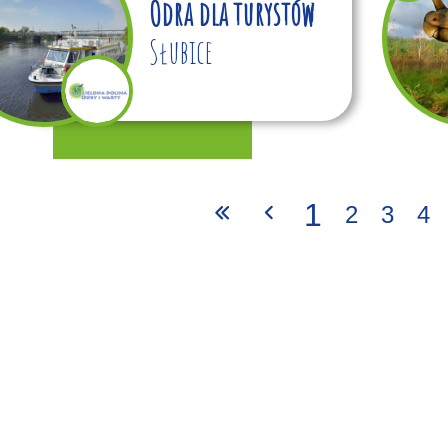
Odra dla turystów
Słubice
1
2
3
4