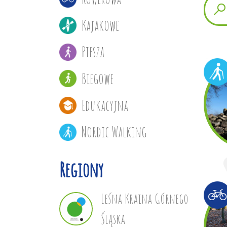
Kajakowe
Piesza
Biegowe
Edukacyjna
Nordic Walking
Regiony
Leśna Kraina Górnego
Śląska