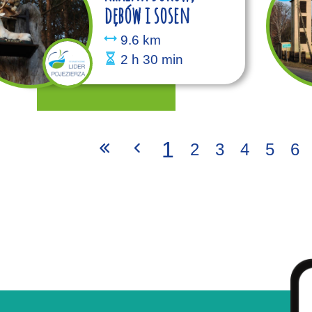
dębów i sosen
9.6 km
2 h 30 min
1
2
3
4
5
6