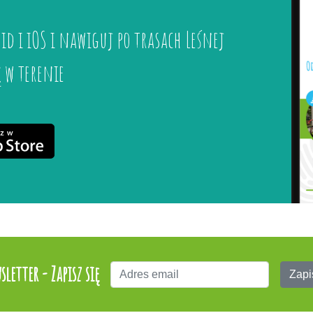
id i iOS i nawiguj po trasach Leśnej
ę w terenie
sletter - Zapisz się
Zapi