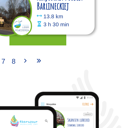
Barlineckiej
13.8 km
3 h 30 min
7
8