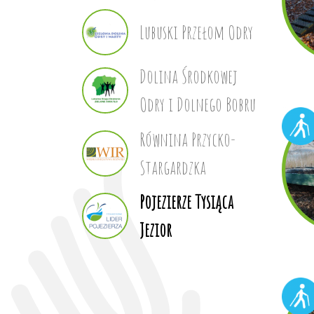
Lubuski Przełom Odry
Dolina Środkowej
Odry i Dolnego Bobru
Równina Przycko-
Stargardzka
Pojezierze Tysiąca
Jezior