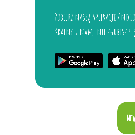
Pobierz naszą aplikację Andro
Krainy. Z nami nie zgubisz si
New