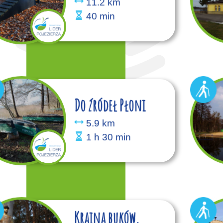
11.2 km
40 min
Do źródeł Płoni
5.9 km
1 h 30 min
Kraina buków,