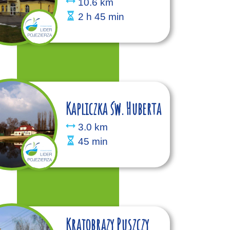
10.6 km
2 h 45 min
Kapliczka św. Huberta
3.0 km
45 min
Krajobrazy Puszczy