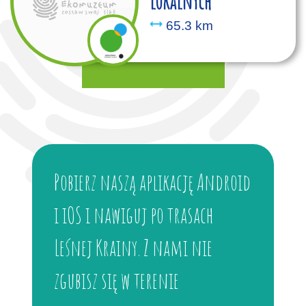
lokalnych
65.3 km
Pobierz naszą aplikację Android
i iOS i nawiguj po trasach
Leśnej Krainy. Z nami nie
zgubisz się w terenie