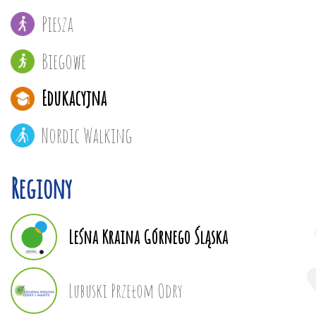
Piesza
Biegowe
Edukacyjna
Nordic Walking
Regiony
Leśna Kraina Górnego Śląska
Lubuski Przełom Odry