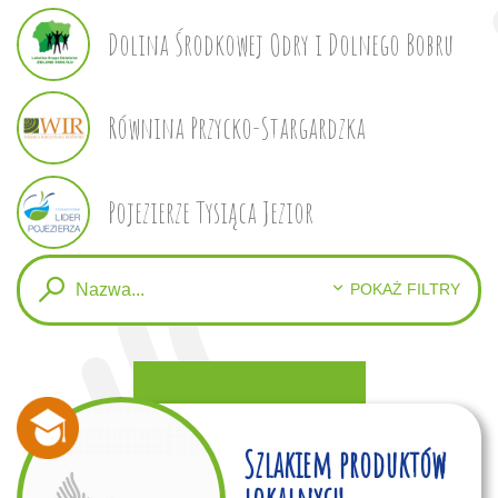
Dolina Środkowej Odry i Dolnego Bobru
Równina Przycko-Stargardzka
Pojezierze Tysiąca Jezior
POKAŻ FILTRY
Szlakiem produktów