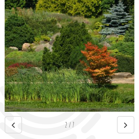
2
/
7