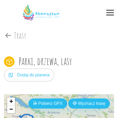
Trasy
Parki, drzewa, lasy
Dodaj do planera
+
Pobierz GPX
Wyznacz trasę
−