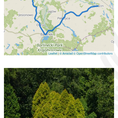
Leaflet
|
© Amistad
© OpenStreetMap contributors