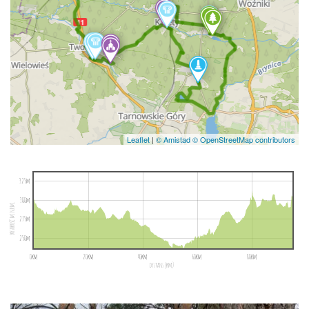
Leaflet
|
© Amistad
© OpenStreetMap contributors
325m
300m
wysokość m n.p.m.
275m
250m
0km
20km
40km
60km
80km
dystans (km)