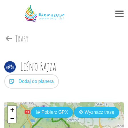
Trasy
Leśno Rajza
Dodaj do planera
+
Pobierz GPX
Wyznacz trasę
−