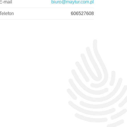
E-mail
biuro@maytur.com.pl
Telefon
606527608