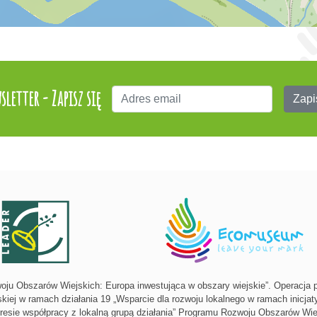
sletter - Zapisz się
Zapi
oju Obszarów Wiejskich: Europa inwestująca w obszary wiejskie”. Operacja 
skiej w ramach działania 19 „Wsparcie dla rozwoju lokalnego w ramach inicj
akresie współpracy z lokalną grupą działania” Programu Rozwoju Obszarów Wie