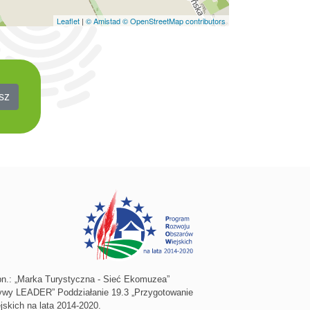
Leaflet
|
© Amistad
© OpenStreetMap contributors
sz
pn.: „Marka Turystyczna - Sieć Ekomuzea”
atywy LEADER” Poddziałanie 19.3 „Przygotowanie
jskich na lata 2014-2020.