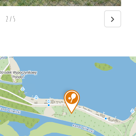
2
/
5