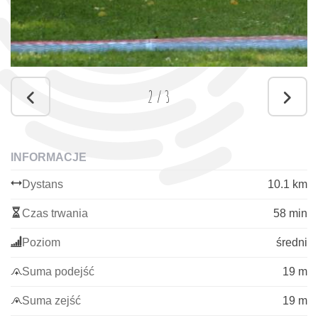
2
/
3
INFORMACJE
Dystans
10.1 km
Czas trwania
58 min
Poziom
średni
Suma podejść
19 m
Suma zejść
19 m