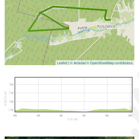
Leaflet
|
© Amistad
© OpenStreetMap contributors
300m
wysokość m n.p.m.
275m
250m
225m
0km
2km
4km
6km
8km
10km
dystans (km)