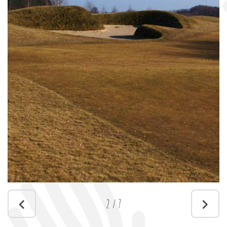
2
/
7