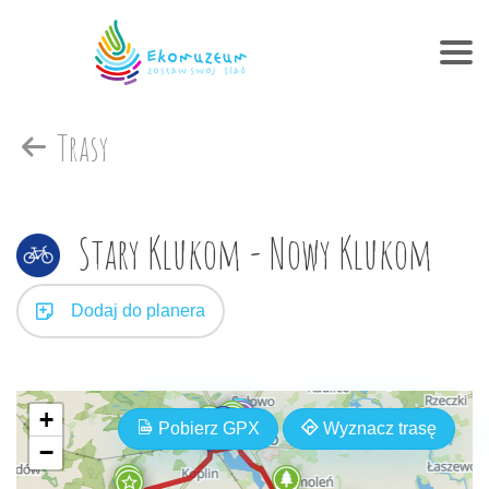
Trasy
Stary Klukom - Nowy Klukom
Dodaj do planera
+
Pobierz GPX
Wyznacz trasę
−