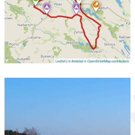
Leaflet
|
© Amistad
© OpenStreetMap contributors