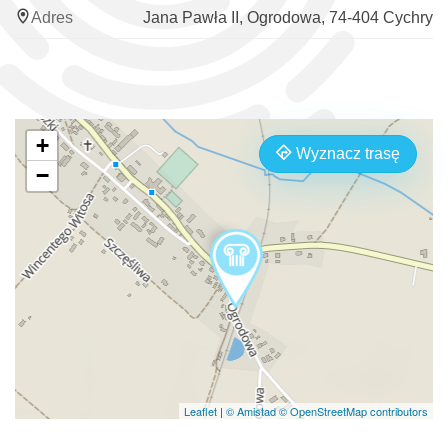
Adres
Jana Pawła II, Ogrodowa, 74-404 Cychry
+
Wyznacz trasę
−
Leaflet
|
© Amistad
© OpenStreetMap contributors